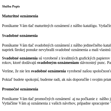
Služba
Popis
Maturitné oznámenia
Ponúkame Vám tlač maturitných oznámení z nášho katalógu. Vytlačí
Svadobné oznámenia
Ponúkame Vám tlač svadobných oznámení z nášho jedinečného katalógu,
napriek širokej ponuke nevybralli svadobné oznámenia a mali vlastnú 
Svadobné oznámenia
sú vyrobené z kvalitných grafických papierov s
rokov, ktoré dodávajú
svadobným oznámeniam
slávnostný punc. Patr
Veríme, že nie len
svadobné oznámenia
vyrobené našou spoločnosťo
Pokiaľ budete spokojní, budeme radi, ak nás doporučíte i svojim pri
Promočné oznámenia
Ponúkame Vám tlač promočných oznámení aj na počkanie z nášho jedi
Vytlačíme Vám aj oznámenia z vašich návrhov, prípadne spracujeme V