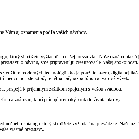
me Vám aj oznámenia podľa vašich návrhov.
 ktorý si môžete vyžiadať na našej prevádzke. Naše oznámenia sú jedi
predstavu o návrhu, sme pripravení ju zrealizovať k Vašej spokojnosti.
 využitím moderných technológií ako je použitie laseru, digitálnej tlač
í medzi nich slepotlač, reliéfna tlač, razba fóliou a tvarový výsek.
u, prispejú k príjemným zážitkom spojeným s Vašou svadbou.
ateľom a známym, ktorí plánujú rovnaký krok do života ako Vy.
nečného katalógu ktorý si môžete vyžiadať na prevádzke. Naše oznáme
aše vlastné predstavy.