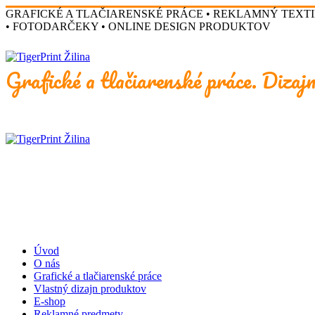
GRAFICKÉ A TLAČIARENSKÉ PRÁCE • REKLAMNÝ TEXTI
• FOTODARČEKY • ONLINE DESIGN PRODUKTOV
Grafické a tlačiarenské práce. Dizajn
Úvod
O nás
Grafické a tlačiarenské práce
Vlastný dizajn produktov
E-shop
Reklamné predmety