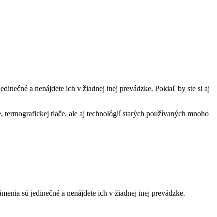
nećné a nenájdete ich v žiadnej inej prevádzke. Pokiaľ by ste si aj
e, termografickej tlače, ale aj technológií starých používaných mnoho
nia sú jedinečné a nenájdete ich v žiadnej inej prevádzke.