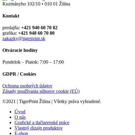
Kuzmányho 102/10 • 010 01 Žilina
Kontakt
predajňa:
+421 940 60 70 82
grafika:
+421 948 60 70 80
zakazky@tigerprint.sk
Otváracie hodiny
Pondelok – Piatok: 7:00 – 17:00
GDPR / Cookies
Ochrana osobných údajov
Zásady používania súborov cookie (EÚ)
©2021 | TigerPrint Žilina | Všetky práva vyhradené.
Úvod
O nás
Grafické a tlačiarenské práce
Vlastný dizajn produktov
E-shop