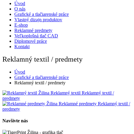
Úvod
O nás
Grafické a tlačiarenské práce
Vlastný dizajn produktov
E-shop
Reklamné predmety
Veľkoplošná tlač CAD
Diplomové práce
Kontakt
Reklamný textil / predmety
Úvod
Grafické a tlačiarenské práce
Reklamný textil / predmety
Reklamný textil
Reklamný textil /
predmety
Reklamné predmety
Reklamný textil /
predmety
Navšívte nás